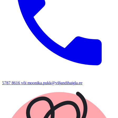
5787 8616 või moonika.pukk@viljandihaigla.ee