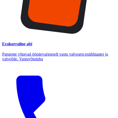
Erakorraline abi
Patsiente võtavad ööpäevaringselt vastu valvearst-psühhiaater ja
valveõde. Vastuvõtutuba