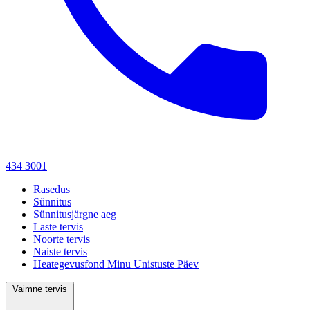
434 3001
Rasedus
Sünnitus
Sünnitusjärgne aeg
Laste tervis
Noorte tervis
Naiste tervis
Heategevusfond Minu Unistuste Päev
Vaimne tervis