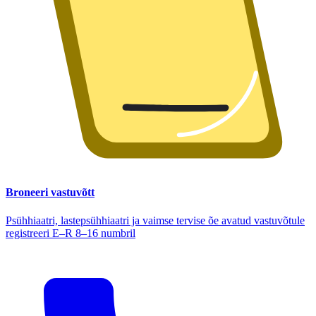
Broneeri vastuvõtt
Psühhiaatri, lastepsühhiaatri ja vaimse tervise õe avatud vastuvõtule
registreeri E–R 8–16 numbril