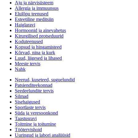
Aju ja närvisüsteem
Allergia ja immuunsus
Elulõpu teenused
Esteetiline meditsiin
Haiglaravi
Hormoonid ja ainevahetus
Kirurgilised protseduurid
Koduteenused
Kopsud ja hingamisteed
Kõrvad, nina ja kurk
Luud, liigesed ja lihased
Meeste tervis
Nahk
Neerud, kuseteed, suguelundid
Patsienditeekonnad
Seedeelundite tervis
Silmad
Sisehaigused
Sportlaste tervis
Süda ja veresoonkond
Taastusravi
Toitmine ja toitumine
Töötervishoid
Uuringud ja labori analüüsid