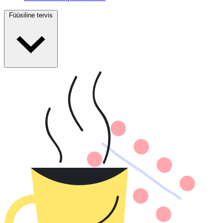
Füüsiline tervis