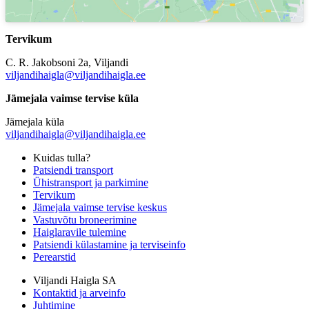
Tervikum
C. R. Jakobsoni 2a, Viljandi
viljandihaigla@viljandihaigla.ee
Jämejala vaimse tervise küla
Jämejala küla
viljandihaigla@viljandihaigla.ee
Kuidas tulla?
Patsiendi transport
Ühistransport ja parkimine
Tervikum
Jämejala vaimse tervise keskus
Vastuvõtu broneerimine
Haiglaravile tulemine
Patsiendi külastamine ja terviseinfo
Perearstid
Viljandi Haigla SA
Kontaktid ja arveinfo
Juhtimine