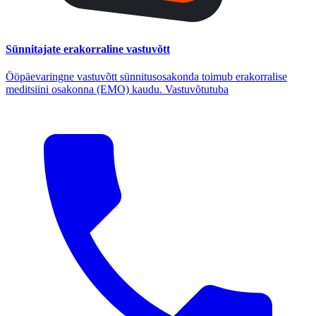
Sünnitajate erakorraline vastuvõtt
Ööpäevaringne vastuvõtt sünnitusosakonda toimub erakorralise
meditsiini osakonna (EMO) kaudu. Vastuvõtutuba