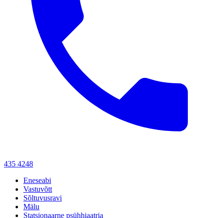
435 4248
Eneseabi
Vastuvõtt
Sõltuvusravi
Mälu
Statsionaarne psühhiaatria