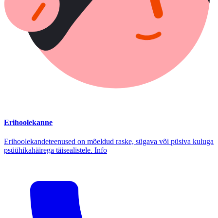
Erihoolekanne
Erihoolekandeteenused on mõeldud raske, sügava või püsiva kuluga
psüühikahäirega täisealistele. Info