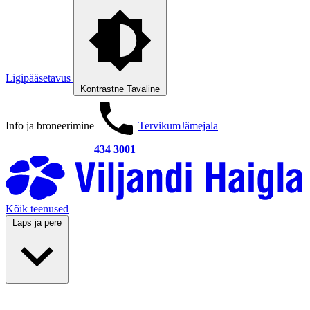
Ligipääsetavus
Kontrastne
Tavaline
Info ja broneerimine
Tervikum
Jämejala
434 3001
Kõik teenused
Laps ja pere