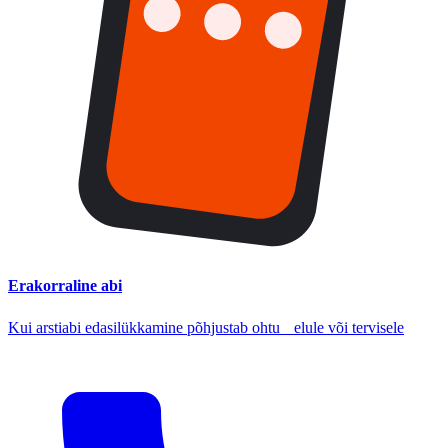
Erakorraline abi
Kui arstiabi edasilükkamine põhjustab ohtu elule või tervisele