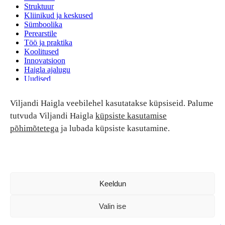
Struktuur
Kliinikud ja keskused
Sümboolika
Perearstile
Töö ja praktika
Koolitused
Innovatsioon
Haigla ajalugu
Uudised
Ruumide rent
Viljandi Haigla veebilehel kasutatakse küpsiseid. Palume
Patsiendi turvalisus ja õigused
Patsiendi õigused ja kohustused
tutvuda Viljandi Haigla
küpsiste kasutamise
Patsiendiohutus
põhimõtetega
ja lubada küpsiste kasutamine.
Patsientide nõukoda
Tagasiside
Andmekaitse
Ravivigade hüvitis
Luban kõik
Keeldun
Valin ise