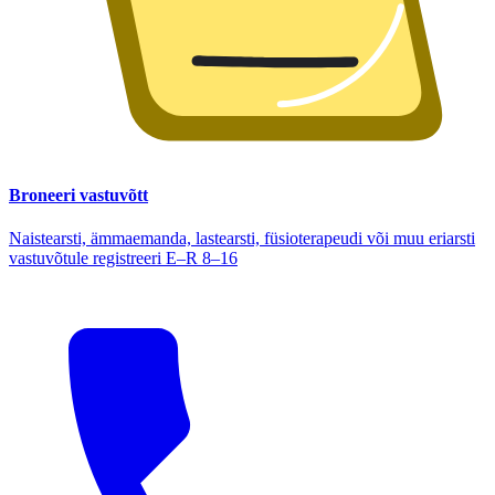
Broneeri vastuvõtt
Naistearsti, ämmaemanda, lastearsti, füsioterapeudi või muu eriarsti
vastuvõtule registreeri E–R 8–16