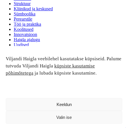
Struktuur
Kliinikud ja keskused
Sümboolika
Perearstile
Töö ja praktika
Koolitused
Innovatsioon
Haigla ajalugu
Uudised
Ruumide rent
Viljandi Haigla veebilehel kasutatakse küpsiseid. Palume
Patsiendi turvalisus ja õigused
Patsiendi õigused ja kohustused
tutvuda Viljandi Haigla
küpsiste kasutamise
Patsiendiohutus
põhimõtetega
ja lubada küpsiste kasutamine.
Patsientide nõukoda
Tagasiside
Andmekaitse
Ravivigade hüvitis
Luban kõik
Keeldun
Valin ise