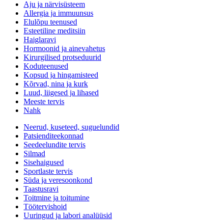
Aju ja närvisüsteem
Allergia ja immuunsus
Elulõpu teenused
Esteetiline meditsiin
Haiglaravi
Hormoonid ja ainevahetus
Kirurgilised protseduurid
Koduteenused
Kopsud ja hingamisteed
Kõrvad, nina ja kurk
Luud, liigesed ja lihased
Meeste tervis
Nahk
Neerud, kuseteed, suguelundid
Patsienditeekonnad
Seedeelundite tervis
Silmad
Sisehaigused
Sportlaste tervis
Süda ja veresoonkond
Taastusravi
Toitmine ja toitumine
Töötervishoid
Uuringud ja labori analüüsid