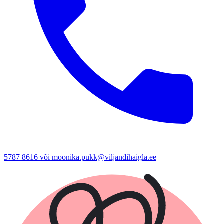
5787 8616 või moonika.pukk@viljandihaigla.ee