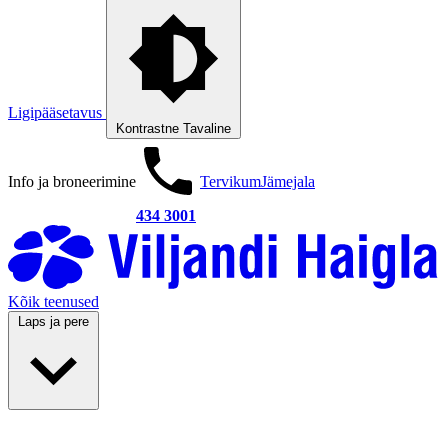
Ligipääsetavus
Kontrastne
Tavaline
Info ja broneerimine
Tervikum
Jämejala
434 3001
Kõik teenused
Laps ja pere