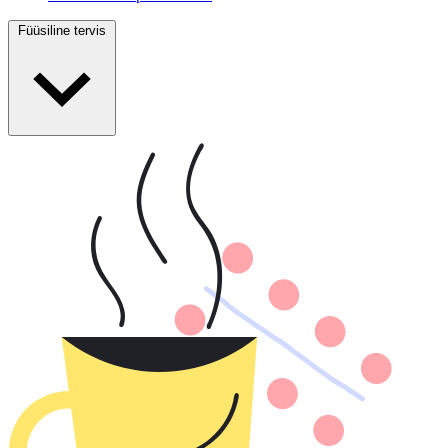
Füüsiline tervis