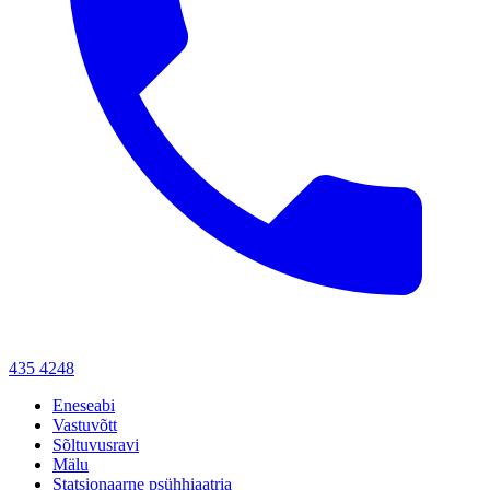
435 4248
Eneseabi
Vastuvõtt
Sõltuvusravi
Mälu
Statsionaarne psühhiaatria