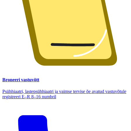
Broneeri vastuvõtt
Psühhiaatri, lastepsühhiaatri ja vaimse tervise õe avatud vastuvõtule
registreeri E–R 8–16 numbril