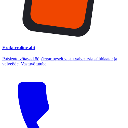
Erakorraline abi
Patsiente võtavad ööpäevaringselt vastu valvearst-psühhiaater ja
valveõde. Vastuvõtutuba