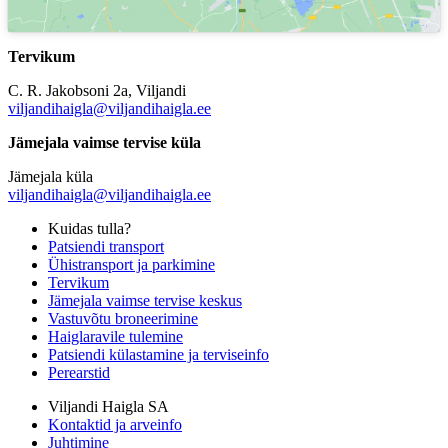
Tervikum
C. R. Jakobsoni 2a, Viljandi
viljandihaigla@viljandihaigla.ee
Jämejala vaimse tervise küla
Jämejala küla
viljandihaigla@viljandihaigla.ee
Kuidas tulla?
Patsiendi transport
Ühistransport ja parkimine
Tervikum
Jämejala vaimse tervise keskus
Vastuvõtu broneerimine
Haiglaravile tulemine
Patsiendi külastamine ja terviseinfo
Perearstid
Viljandi Haigla SA
Kontaktid ja arveinfo
Juhtimine