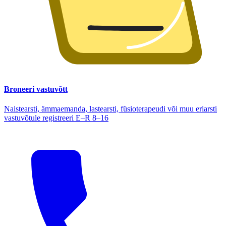
Broneeri vastuvõtt
Naistearsti, ämmaemanda, lastearsti, füsioterapeudi või muu eriarsti
vastuvõtule registreeri E–R 8–16