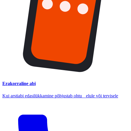
Erakorraline abi
Kui arstiabi edasilükkamine põhjustab ohtu elule või tervisele