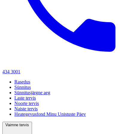
434 3001
Rasedus
Sünnitus
Sünnitusjärgne aeg
Laste tervis
Noorte tervis
Naiste tervis
Heategevusfond Minu Unistuste Päev
Vaimne tervis