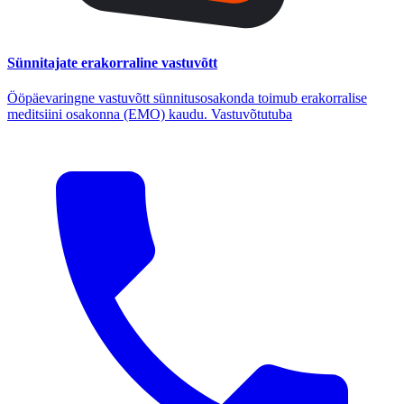
Sünnitajate erakorraline vastuvõtt
Ööpäevaringne vastuvõtt sünnitusosakonda toimub erakorralise
meditsiini osakonna (EMO) kaudu. Vastuvõtutuba