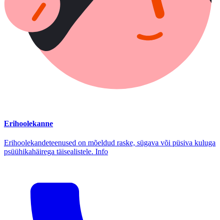
Erihoolekanne
Erihoolekandeteenused on mõeldud raske, sügava või püsiva kuluga
psüühikahäirega täisealistele. Info